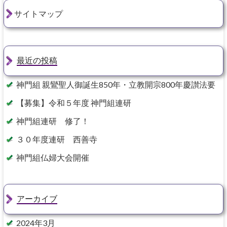
サイトマップ
最近の投稿
神門組 親鸞聖人御誕生850年・立教開宗800年慶讃法要
【募集】令和５年度 神門組連研
神門組連研 修了！
３０年度連研 西善寺
神門組仏婦大会開催
アーカイブ
2024年3月