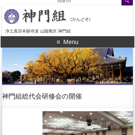
浄土真宗本願寺派 山陰教区 神門組
Menu
神門組総代会研修会の開催