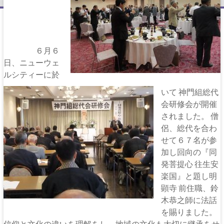
６月６
日、ニューウェ
ルシティーに於
いて 神門組総代
会研修会が開催
されました。 僧
侶、総代を合わ
せて６７名が参
加し回向の『同
発菩提心 往生安
楽国』と題し明
顕寺 前住職、鈴
木恭之師に法話
を賜りました。
信仰と文化の違いを理解をし、地域の文化も大切に継承をせ