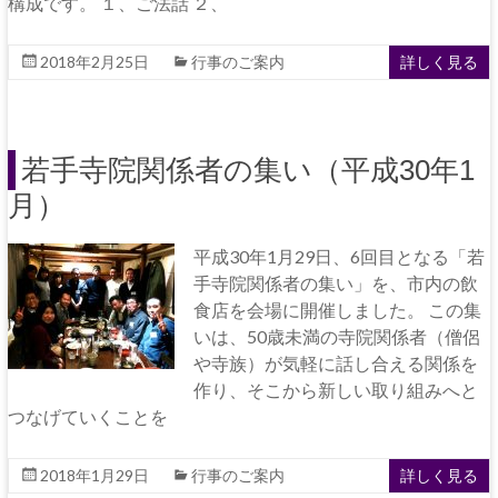
構成です。 １、ご法話 ２、
2018年2月25日
行事のご案内
詳しく見る
若手寺院関係者の集い（平成30年1
月）
平成30年1月29日、6回目となる「若
手寺院関係者の集い」を、市内の飲
食店を会場に開催しました。 この集
いは、50歳未満の寺院関係者（僧侶
や寺族）が気軽に話し合える関係を
作り、そこから新しい取り組みへと
つなげていくことを
2018年1月29日
行事のご案内
詳しく見る