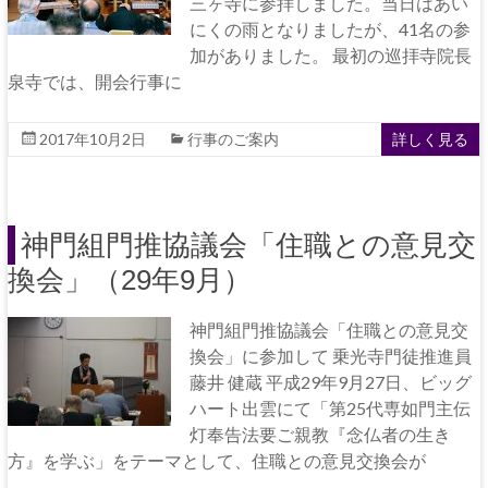
三ヶ寺に参拝しました。当日はあい
にくの雨となりましたが、41名の参
加がありました。 最初の巡拝寺院長
泉寺では、開会行事に
2017年10月2日
行事のご案内
詳しく見る
神門組門推協議会「住職との意見交
換会」（29年9月）
神門組門推協議会「住職との意見交
換会」に参加して 乗光寺門徒推進員
藤井 健蔵 平成29年9月27日、ビッグ
ハート出雲にて「第25代専如門主伝
灯奉告法要ご親教『念仏者の生き
方』を学ぶ」をテーマとして、住職との意見交換会が