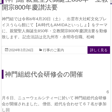
開宗800年慶讃法要
神門組では令和6年4月20日（土）、出雲市大社町文化プレ
イスうらら館にて【AI時代もAMIDAといっしょ】をテーマ
に、親鸞聖人御誕生850年・立教開宗800年慶讃法要を勤修
致します。 記念法話は北九州市・永明寺住職、松崎
2024年3月26日
行事のご案内
詳しく見る
神門組総代会研修会の開催
６
月６日、ニューウェルシティーに於いて 神門組総代会研修
会が開催されました。 僧侶、総代を合わせて６７名が参加
し回