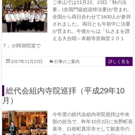
ご本山では11月22、23日「秋の法
要」(全国門徒総追悼法要)が営まれ、
全国から両日合わせて1600人が参拝
されました。 両日とも午前中に法要
が営まれ、午後からは「仏さまを讃
える大合唱～本願寺音御堂２０１
７」が阿弥陀堂で
2017年11月23日
行事のご案内
詳しく見る
総代会組内寺院巡拝（平成29年10
月）
今年度の総代会組内寺院巡拝は中央
部の担当で、昨年10月2日に矢野町長
泉寺、白枝町真宗寺そして願楽寺の