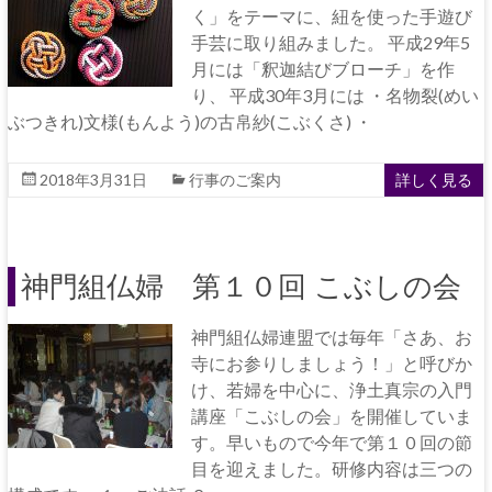
く」をテーマに、紐を使った手遊び
手芸に取り組みました。 平成29年5
月には「釈迦結びブローチ」を作
り、 平成30年3月には ・名物裂(めい
ぶつきれ)文様(もんよう)の古帛紗(こぶくさ) ・
2018年3月31日
行事のご案内
詳しく見る
神門組仏婦 第１０回 こぶしの会
神門組仏婦連盟では毎年「さあ、お
寺にお参りしましょう！」と呼びか
け、若婦を中心に、浄土真宗の入門
講座「こぶしの会」を開催していま
す。早いもので今年で第１０回の節
目を迎えました。研修内容は三つの