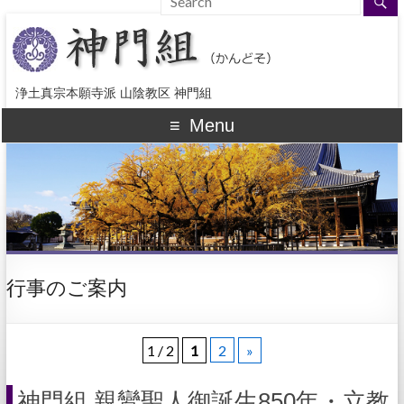
浄土真宗本願寺派 山陰教区 神門組
Menu
行事のご案内
1 / 2
1
2
»
神門組 親鸞聖人御誕生850年・立教