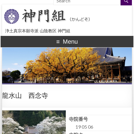
浄土真宗本願寺派 山陰教区 神門組
Menu
龍水山 西念寺
寺院番号
19 05 06