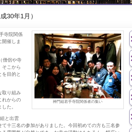
成30年1月）
若手寺院関係
に開催しま
（僧侶や寺
、そこから
とを目的と
な取り組み
これからの
神門組若手寺院関係者の集い
ました。
雲組と出雲
せて十三名の参加がありました。今回初めての方も三名参