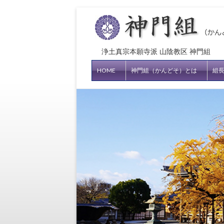
浄土真宗本願寺派 山陰教区 神門組
HOME
神門組（かんどそ）とは
組