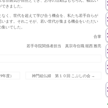
れる雰囲気が自然とでき、お寺の活動はもちろん、幅広い
ができました。
となく、世代を超えて学び合う機会を、私たち若手自らが
思います。それこそが、若い世代が集まる機会をいただい
の集いでした。
合掌
若手寺院関係者担当 真宗寺住職 堀西 雅亮
9年度）
神門組仏婦 第１０回 こぶしの会
→