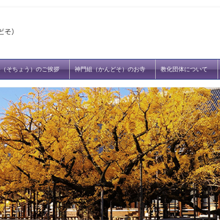
長（そちょう）のご挨拶
神門組（かんどそ）のお寺
教化団体について